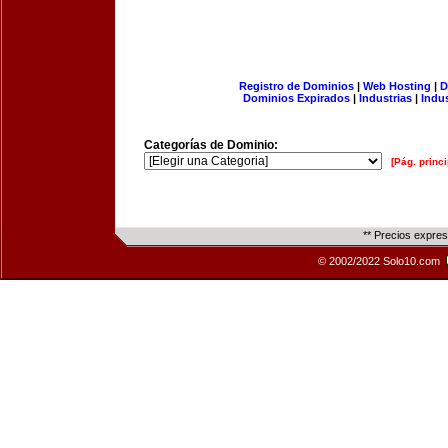
Registro de Dominios
|
Web Hosting
|
D
Dominios Expirados
|
Industrias
|
Indu
Categorías de Dominio:
[Pág. princi
** Precios expre
© 2002/2022 Solo10.com