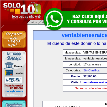
ventabienesraic
El dueño de este dominio lo ha
Mayusculas:
VENTABIENESRA
Minusculas:
ventabienesraice
Longitud:
17 caracteres
Categorias:
Sin Clasificar
Precio:
$2,500.00
Visitar!
ventabienesraic
Serán consideradas ofer
R