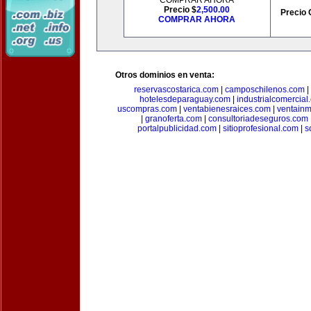
COMPRAR AHORA
Precio $
2,500.00
Precio 
COMPRAR AHORA
Otros dominios en venta:
reservascostarica.com
|
camposchilenos.com
|
hotelesdeparaguay.com
|
industrialcomercial
uscompras.com
|
ventabienesraices.com
|
ventain
|
granoferta.com
|
consultoriadeseguros.com
portalpublicidad.com
|
sitioprofesional.com
|
s