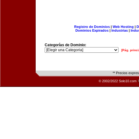
Registro de Dominios
|
Web Hosting
|
D
Dominios Expirados
|
Industrias
|
Indu
Categorías de Dominio:
[Pág. princi
** Precios expre
© 2002/2022 Solo10.com