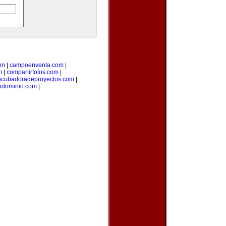
om
|
campoenventa.com
|
m
|
compartirfotos.com
|
ncubadoradeproyectos.com
|
idominio.com
|