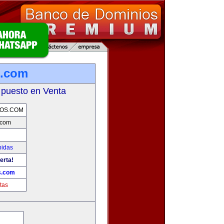
s.com
 puesto en Venta
OS.COM
.com
bidas
erta!
s.com
tas