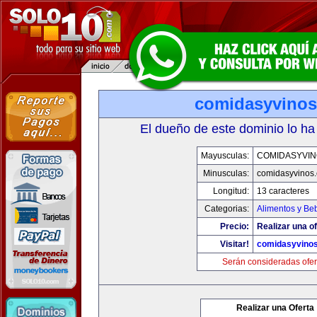
comidasyvino
El dueño de este dominio lo ha
Mayusculas:
COMIDASYVIN
Minusculas:
comidasyvinos
Longitud:
13 caracteres
Categorias:
Alimentos y Be
Precio:
Realizar una of
Visitar!
comidasyvino
Serán consideradas ofer
Realizar una Oferta