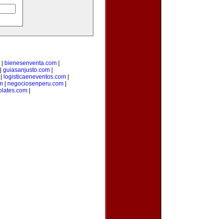
|
bienesenventa.com
|
|
guiasanjusto.com
|
|
logisticaeneventos.com
|
m
|
negociosenperu.com
|
olates.com
|