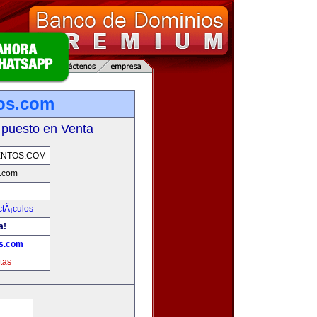
tos.com
 puesto en Venta
ENTOS.COM
s.com
ctÃ¡culos
a!
os.com
tas