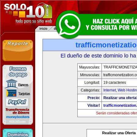
trafficmonetizati
El dueño de este dominio lo ha
Mayusculas:
TRAFFICMONETIZA
Minusculas:
trafficmonetization.
Longitud:
19 caracteres
Categorias:
Internet
,
Web Hostin
Precio:
Realizar una oferta
Visitar!
trafficmonetization
Serán consideradas ofer
Realizar una Oferta