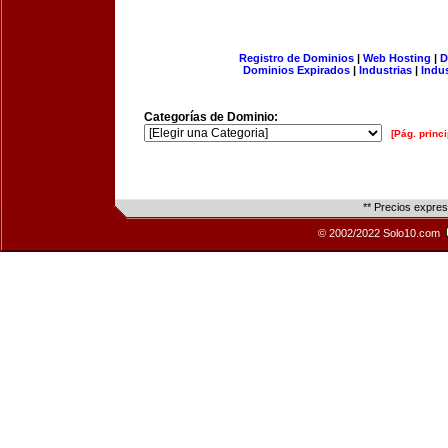
Registro de Dominios
|
Web Hosting
|
D
Dominios Expirados
|
Industrias
|
Indu
Categorías de Dominio:
[Pág. princi
** Precios expre
© 2002/2022 Solo10.com