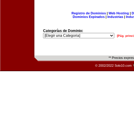
Registro de Dominios
|
Web Hosting
|
D
Dominios Expirados
|
Industrias
|
Indu
Categorías de Dominio:
[Pág. princi
** Precios expre
© 2002/2022 Solo10.com