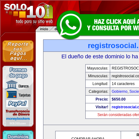
registrosocia
El dueño de este dominio lo ha
Mayusculas:
REGISTROSOC
Minusculas:
registrosocial.c
Longitud:
14 caracteres
Categorias:
Gobierno
,
Soci
Precio:
$650.00
Visitar!
registrosocial
Serán consideradas ofer
R